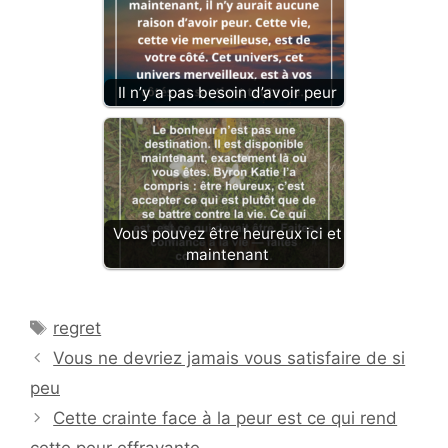
Il n’y a pas besoin d’avoir peur
Vous pouvez être heureux ici et
maintenant
Étiquettes
regret
Vous ne devriez jamais vous satisfaire de si
peu
Cette crainte face à la peur est ce qui rend
cette peur effrayante