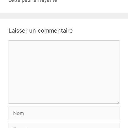
Laisser un commentaire
Commentaire
Nom
E-