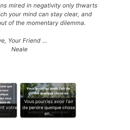
ns mired in negativity only thwarts
ch your mind can stay clear, and
 out of the momentary dilemma.
ve, Your Friend …
Neale
Vous pourriez avoir l'air
nt votre
de perdre quelque chose
en…