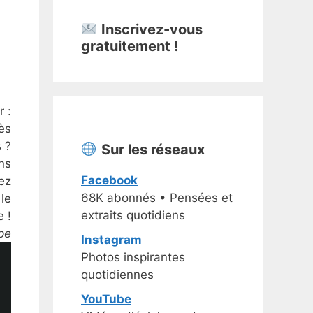
Inscrivez-vous
gratuitement !
r :
ès
 ?
Sur les réseaux
ns
Facebook
ez
68K abonnés • Pensées et
 le
extraits quotidiens
 !
pe
Instagram
Photos inspirantes
quotidiennes
YouTube