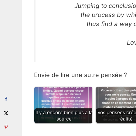
Jumping to conclusio
the process by whi
thus find a way
Lo
Envie de lire une autre pensée ?
Il y a encore bien plus à la
Vos pensées crée
source
réalité