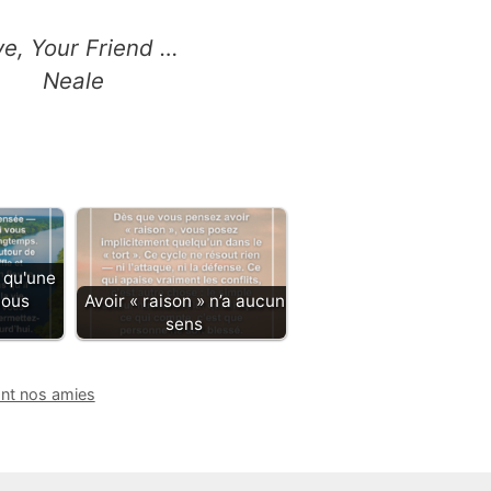
ve, Your Friend …
Neale
 qu'une
vous
Avoir « raison » n’a aucun
sens
sont nos amies