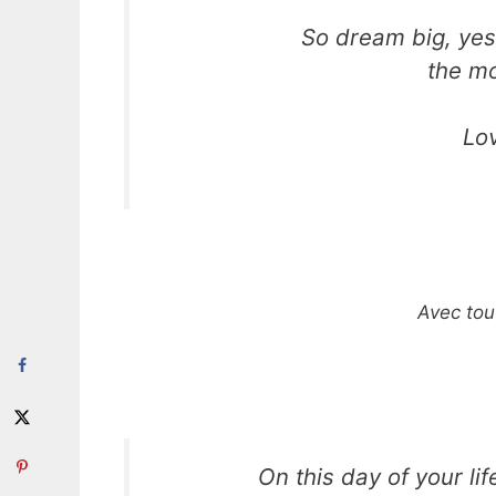
So dream big, yes
the mo
Lo
Avec tou
On this day of your li