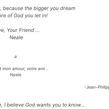
, because the bigger you dream
re of God you let in!
ve, Your Friend …
Neale
a
t mon amour, votre ami ..
Neale
-Jean-Philip
fe, I believe God wants you to know…