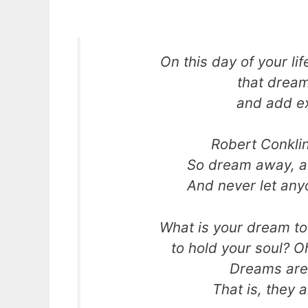
On this day of your li
that dream
and add ex
Robert Conklin
So dream away, a
And never let any
What is your dream to
to hold your soul? Oh
Dreams are 
That is, they 