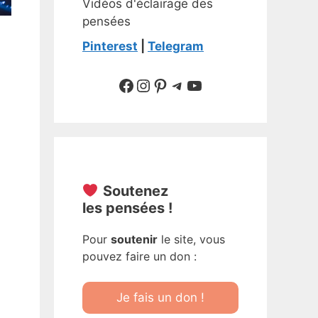
Vidéos d'éclairage des
pensées
Pinterest
|
Telegram
Suivre sur Facebook
Suivre sur Instagram
Pinterest
Sur Telegram
YouTube
Soutenez
les pensées !
Pour
soutenir
le site, vous
pouvez faire un don :
Je fais un don !