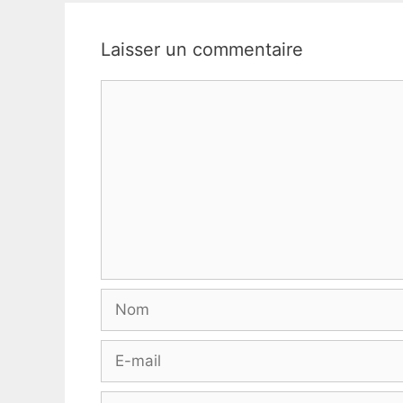
Laisser un commentaire
Commentaire
Nom
E-
mail
Site