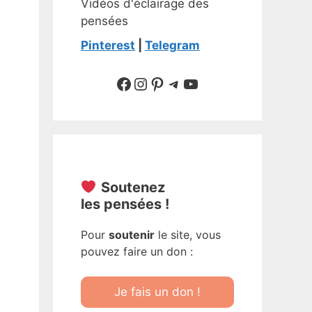
Vidéos d'éclairage des
pensées
Pinterest
|
Telegram
Suivre sur Facebook
Suivre sur Instagram
Pinterest
Sur Telegram
YouTube
Soutenez
les pensées !
Pour
soutenir
le site, vous
pouvez faire un don :
Je fais un don !