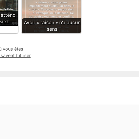
i attend
isiez
Avoir « raison » n’a aucun
sens
où vous êtes
vent l’utiliser