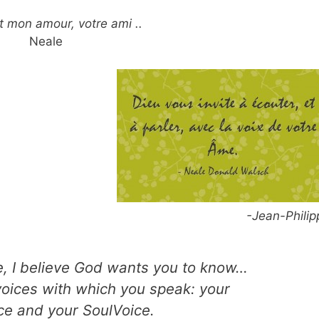
t mon amour, votre ami ..
Neale
-Jean-Philip
fe, I believe God wants you to know…
voices with which you speak: your
e and your SoulVoice.