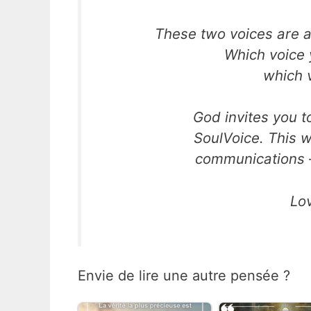
These two voices are a
Which voice y
which 
God invites you t
SoulVoice. This w
communications —
Lo
Envie de lire une autre pensée ?