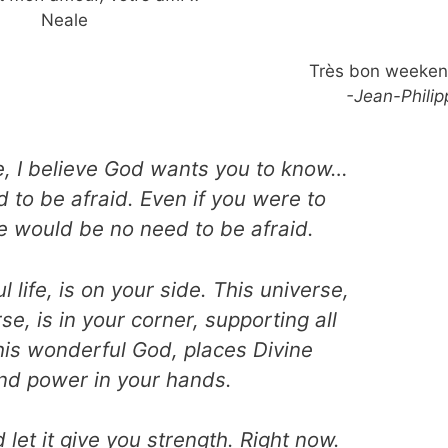
Neale
Très bon weeken
-Jean-Philip
fe, I believe God wants you to know…
d to be afraid. Even if you were to
re would be no need to be afraid.
l life, is on your side. This universe,
se, is in your corner, supporting all
 this wonderful God, places Divine
d power in your hands.
d let it give you strength. Right now.