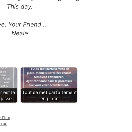
This day.
ve, Your Friend …
Neale
r est le
Tout se met parfaitement
agesse
en place
d’hui
a rue