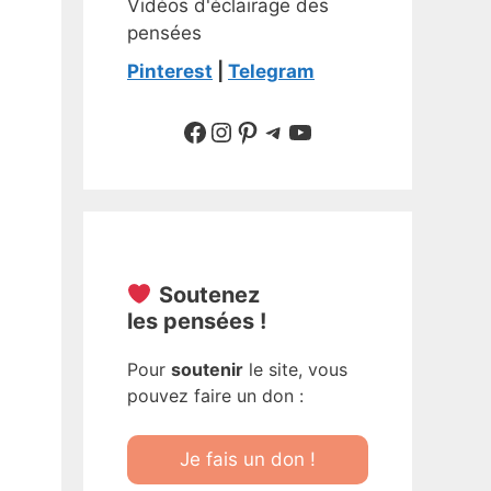
Vidéos d'éclairage des
pensées
Pinterest
|
Telegram
Suivre sur Facebook
Suivre sur Instagram
Pinterest
Sur Telegram
YouTube
Soutenez
les pensées !
Pour
soutenir
le site, vous
pouvez faire un don :
Je fais un don !