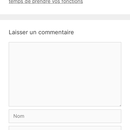
temps de prendre vos fonctions
Laisser un commentaire
Commentaire
Nom
E-