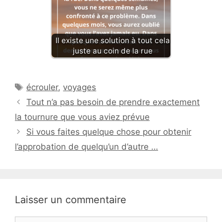
Il existe une solution à tout cela
juste au coin de la rue
Étiquettes
écrouler
,
voyages
Tout n’a pas besoin de prendre exactement
la tournure que vous aviez prévue
Si vous faites quelque chose pour obtenir
l’approbation de quelqu’un d’autre …
Laisser un commentaire