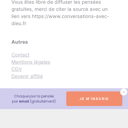
Vous êtes libre de diffuser les pensées
gratuites, merci de citer la source avec un
lien vers https://www.conversations-avec-
dieu.fr
Autres
Contact
Mentions légales
CGV
Devenir affilié
Chaque jour la pensée
JE M'INSCRIS
© 2026 Conversations avec Dieu - Neale Donald Walsch
par
email
(gratuitement)