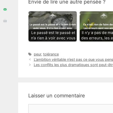
Envie de lire une autre pensée ?
Le passé est le passé et
Il n'y a pas de ma
n’a rien à voir avec vous
des erreurs, les 
Étiquettes
peur
,
tolérance
L’ambition véritable n’est pas ce que vous pens
Les conflits les plus dramatiques sont peut-ê
Laisser un commentaire
Commentaire