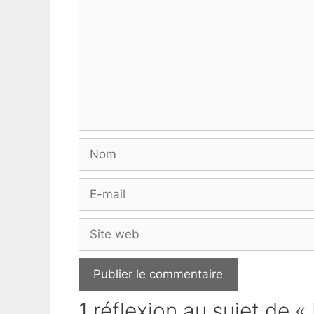
Nom
E-
mail
Site
web
1 réflexion au sujet de «