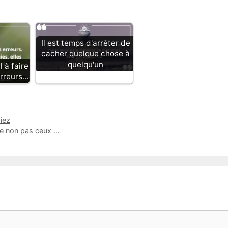
Il est temps d'arrêter de
cacher quelque chose à
quelqu'un
l à faire
erreurs…
iez
tre non pas ceux …