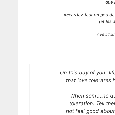
que 
Accordez-leur un peu de
(et les
Avec tou
On this day of your li
that love tolerates 
When someone does
toleration. Tell t
not feel good abou