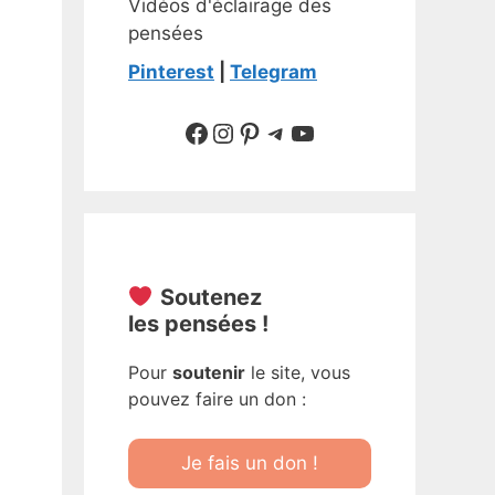
Vidéos d'éclairage des
pensées
Pinterest
|
Telegram
Suivre sur Facebook
Suivre sur Instagram
Pinterest
Sur Telegram
YouTube
Soutenez
les pensées !
Pour
soutenir
le site, vous
pouvez faire un don :
Je fais un don !