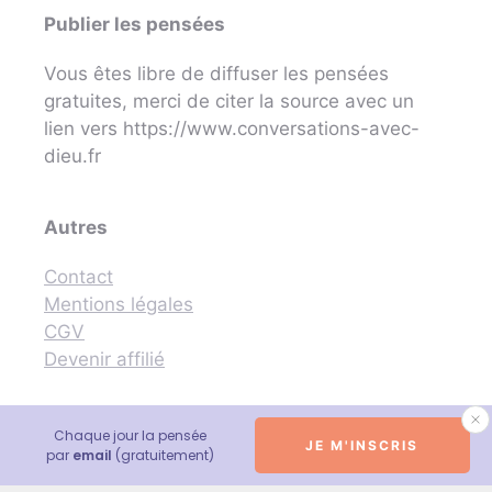
Publier les pensées
Vous êtes libre de diffuser les pensées
gratuites, merci de citer la source avec un
lien vers https://www.conversations-avec-
dieu.fr
Autres
Contact
Mentions légales
CGV
Devenir affilié
Chaque jour la pensée
JE M'INSCRIS
© 2026 Conversations avec Dieu - Neale Donald Walsch
par
email
(gratuitement)