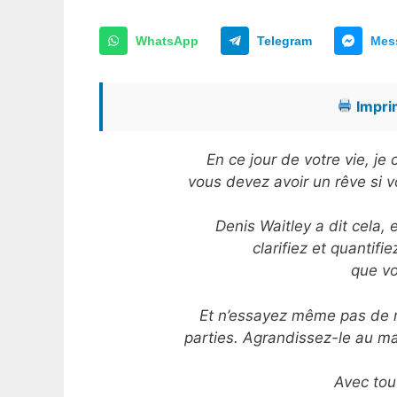
WhatsApp
Telegram
Mes
Imprim
En ce jour de votre vie, j
vous devez avoir un rêve si v
Denis Waitley a dit cela, e
clarifiez et quantifi
que vo
Et n’essayez même pas de ré
parties. Agrandissez-le au m
Avec tou