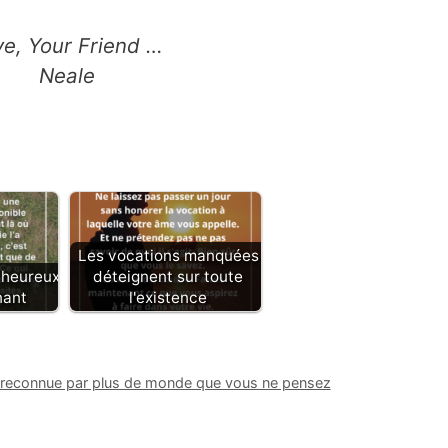
ve, Your Friend …
Neale
Les vocations manquées
 heureux
déteignent sur toute
nant
l'existence
, reconnue par plus de monde que vous ne pensez