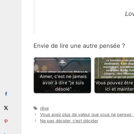
Lo
Envie de lire une autre pensée ?
Aimer, c'est ne jamais
avoir à dire "je suis
Vous pouvez être
désolé"
ici et mainte
Étiquettes
rêve
Vous avez plus de valeur que vous ne pensez
Ne pas décider, c’est décider