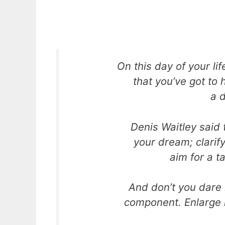
On this day of your li
that you’ve got to
a 
Denis Waitley said 
your dream; clarify
aim for a t
And don’t you dare 
component. Enlarge it