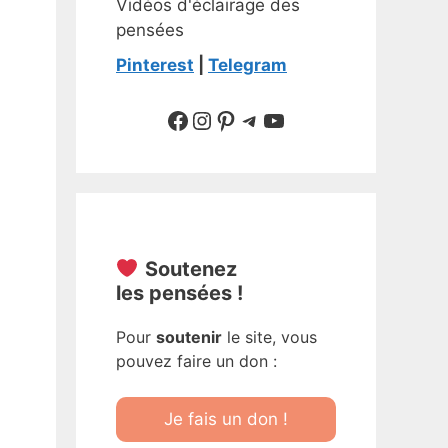
Vidéos d'éclairage des
pensées
Pinterest
|
Telegram
Suivre sur Facebook
Suivre sur Instagram
Pinterest
Sur Telegram
YouTube
Soutenez
les pensées !
Pour
soutenir
le site, vous
pouvez faire un don :
Je fais un don !