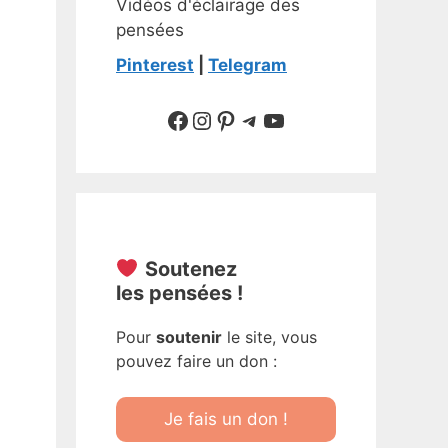
Vidéos d'éclairage des
pensées
Pinterest
|
Telegram
Suivre sur Facebook
Suivre sur Instagram
Pinterest
Sur Telegram
YouTube
Soutenez
les pensées !
Pour
soutenir
le site, vous
pouvez faire un don :
Je fais un don !